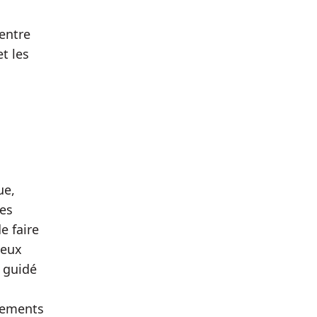
entre
t les
ue,
des
e faire
peux
 guidé
tements