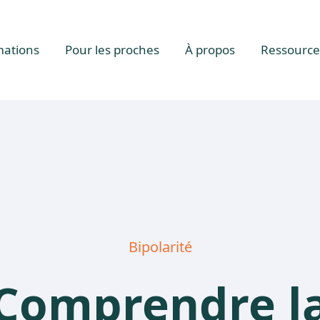
mations
Pour les proches
À propos
Ressource
Bipolarité
Comprendre l