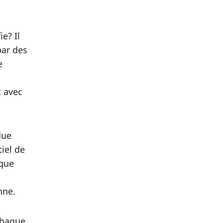
e? Il
par des
e
t avec
due
iel de
 que
nne.
chaque