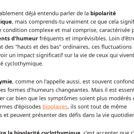
ablement déjà entendu parler de la
bipolarité
ique
, mais comprends-tu vraiment ce que cela signifi
ne condition complexe et mal comprise, caractérisée 
nts d'humeur
fréquents et imprévisibles. Loin d'êtr
 des "hauts et des bas" ordinaires, ces fluctuations
ir un impact significatif sur la vie de ceux qui viven
ité cyclothymique.
hymie
, comme on l'appelle aussi, est souvent confon
res formes d'humeurs changeantes. Mais il est essent
uer car bien que les symptômes soient plus modérés
ormes d'épisodes
bipolaires
, ils sont tout de même
fs et peuvent présenter des défis dans la vie quotidie
e la bipolarité cyclothymique
, c'est accepter que 