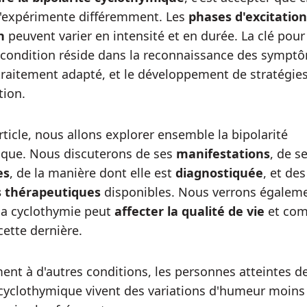
l'expérimente différemment. Les
phases d'excitation
n
peuvent varier en intensité et en durée. La clé pour
 condition réside dans la reconnaissance des symptô
 traitement adapté, et le développement de stratégie
tion.
rticle, nous allons explorer ensemble la bipolarité
ique. Nous discuterons de ses
manifestations
, de s
es
, de la manière dont elle est
diagnostiquée
, et des
 thérapeutiques
disponibles. Nous verrons égalem
a cyclothymie peut
affecter la qualité de vie
et co
cette dernière.
ent à d'autres conditions, les personnes atteintes d
 cyclothymique vivent des variations d'humeur moins