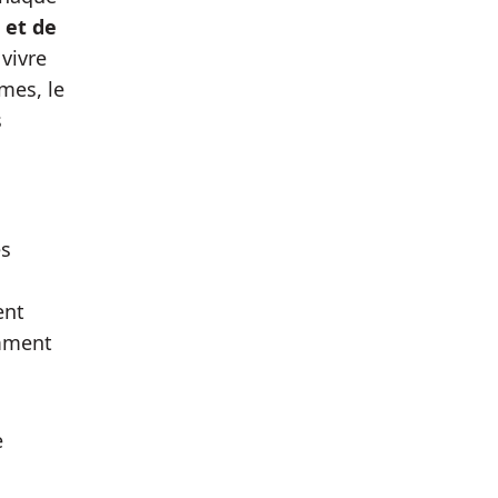
 et de
 vivre
mes, le
s
es
ent
mment
e