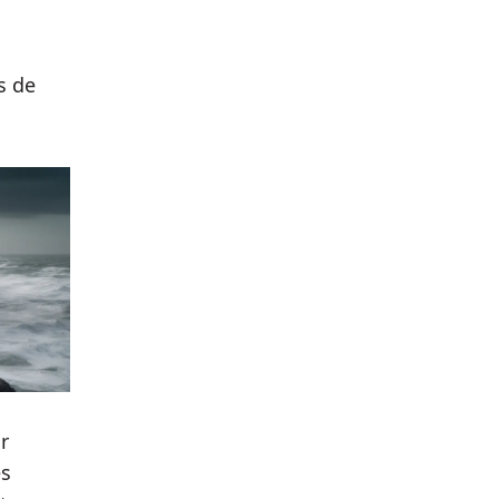
s de
r
es