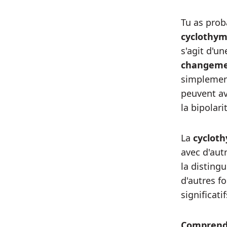
Tu as prob
cyclothym
s'agit d'u
changeme
simplement
peuvent avo
la bipolar
La
cyclot
avec d'aut
la disting
d'autres f
significati
Comprendr