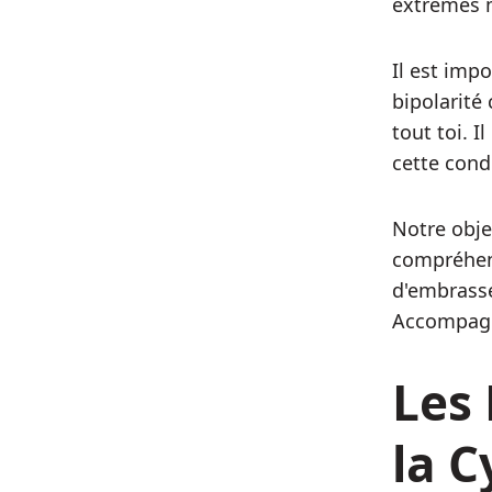
extrêmes m
Il est impo
bipolarité 
tout toi. 
cette cond
Notre obje
compréhens
d'embrasse
Accompagn
Les 
la 