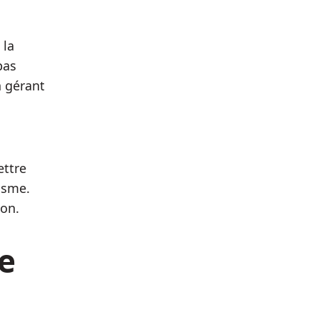
 la
pas
n gérant
ettre
isme.
on.
e