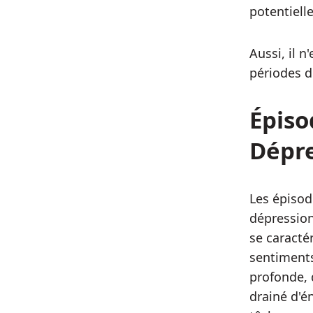
potentiel
Aussi, il n
périodes d
Épiso
Dépr
Les épisod
dépression
se caracté
sentiments
profonde, 
drainé d'é