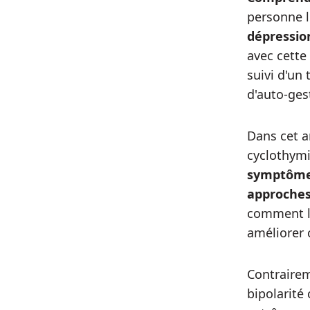
personne 
dépressio
avec cette
suivi d'un
d'auto-ges
Dans cet a
cyclothym
symptôm
approches
comment l
améliorer 
Contrairem
bipolarité