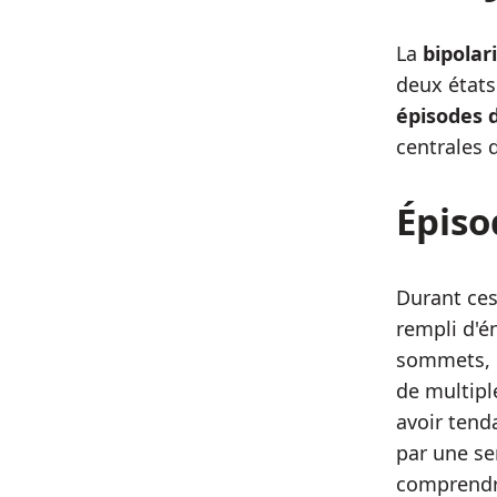
La
bipolar
deux états
épisodes 
centrales 
Épiso
Durant ces
rempli d'é
sommets, e
de multipl
avoir tend
par une sen
comprendr