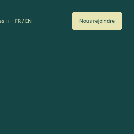
es
FR / EN
Nous rejoindre
s le