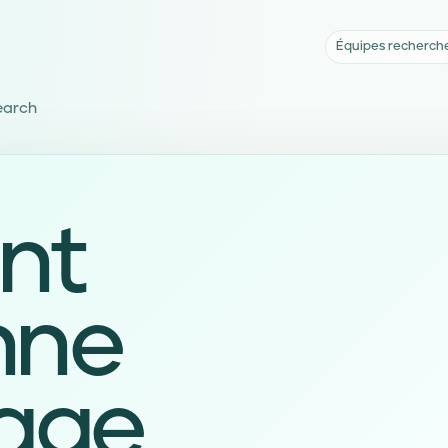
Équipes recherch
earch
nt
nne
age