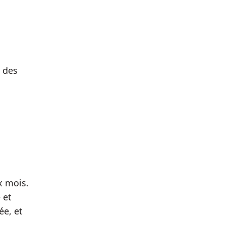
 des
x mois.
 et
ée, et