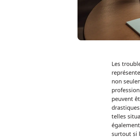
Les troubl
représente
non seulem
profession
peuvent êt
drastiques,
telles sit
également 
surtout si 