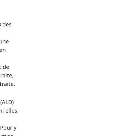
3 des
 une
ien
t de
raite,
raite.
 (ALD)
i elles,
 Pour y