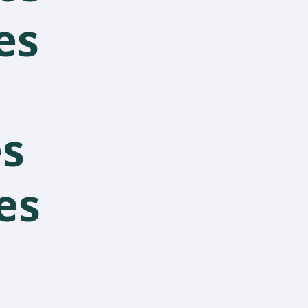
es
s
es