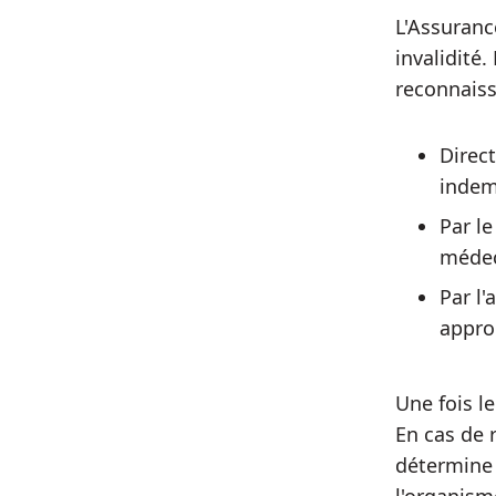
L'Assuranc
invalidité
reconnaiss
Direc
indem
Par le
médec
Par l'
appro
Une fois l
En cas de r
détermine 