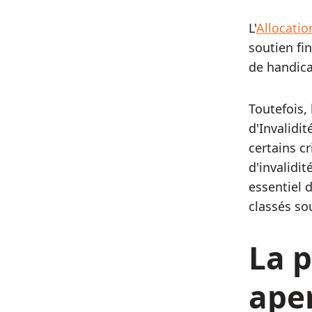
L'
Allocatio
soutien fi
de handica
Toutefois, 
d'Invalidi
certains c
d'invalidit
essentiel 
classés so
La p
ape