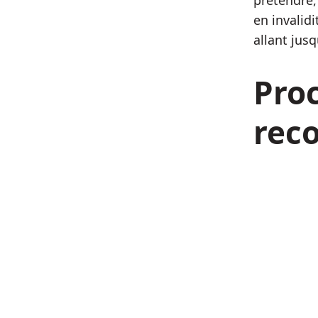
prétendre,
en invalid
allant jusq
Pro
reco