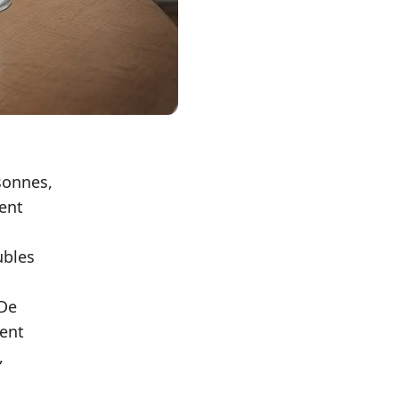
sonnes,
cent
ubles
 De
vent
,