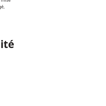
a mise
gé,
ité