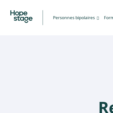
Personnes bipolaires
For
R