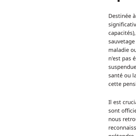
Destinée à
significati
capacités),
sauvetage 
maladie ou
n'est pas é
suspendue,
santé ou la
cette pens
Il est cru
sont offic
nous retro
reconnaiss