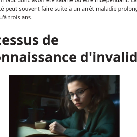
 il faut donc avoir été salarié ou être indépendant. L
ité peut souvent faire suite à un arrêt maladie prolon
u'à trois ans.
cessus de
nnaissance d'invalid