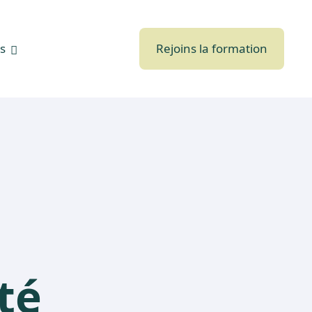
s
Rejoins la formation
té