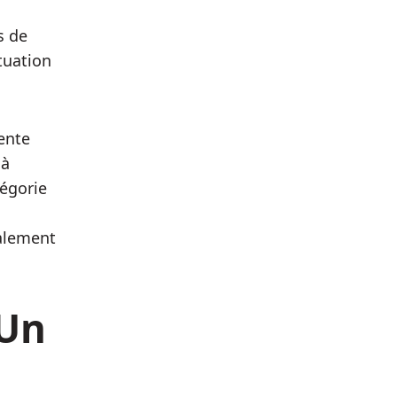
s de
tuation
Rente
 à
tégorie
ralement
 Un