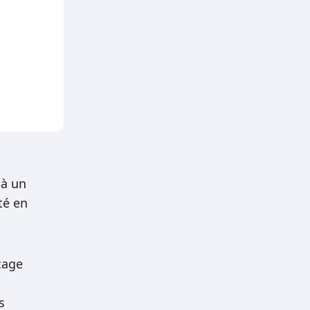
 à un
té en
tage
s