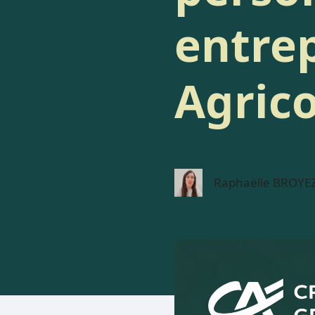
entrep
Agrico
Raphaëlle BROYEZ