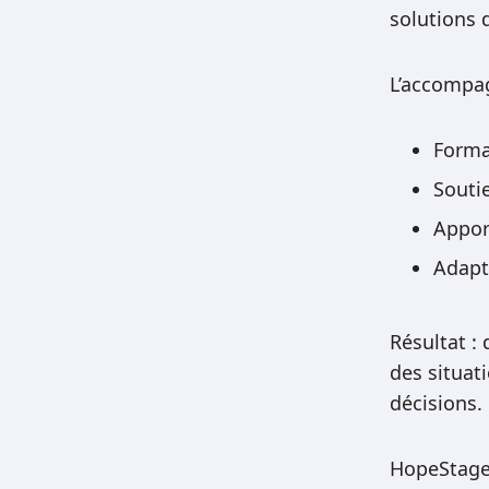
solutions 
L’accompag
Forma
Soutie
Appor
Adapt
Résultat :
des situat
décisions.
HopeStage 