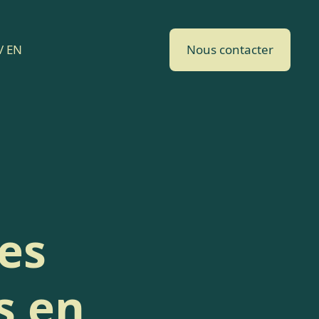
/ EN
Nous contacter
es
s en