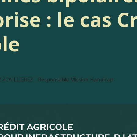
rise : le cas C
le
 SCAILLIEREZ
Responsable Mission Handicap