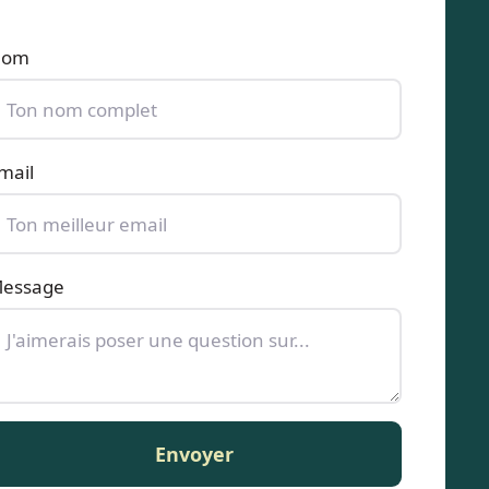
Nom
mail
essage