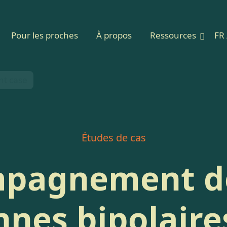
Pour les proches
À propos
Ressources
FR 
nt case
Études de cas
pagnement d
nnes bipolaire