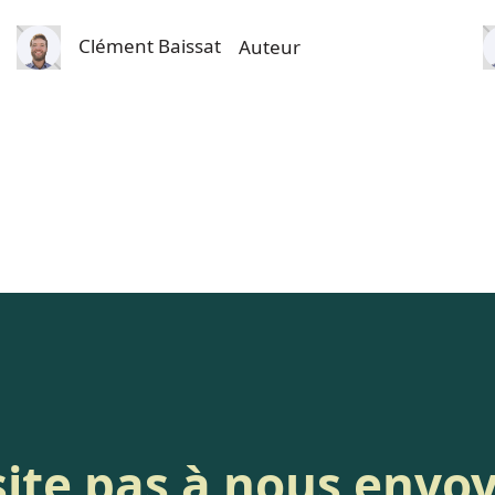
Clément Baissat
Auteur
ite pas à nous envo