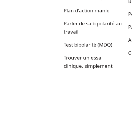
B
Plan d'action manie
P
Parler de sa bipolarité au
P
travail
A
Test bipolarité (MDQ)
C
Trouver un essai
clinique, simplement