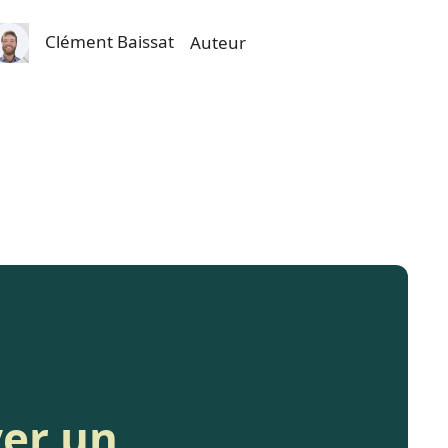
Clément Baissat
Auteur
yer un