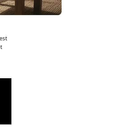
est
t