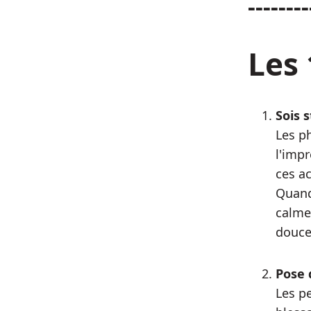
--------
Les 
Sois 
Les p
l'impr
ces a
Quand 
calme
douce.
Pose 
Les p