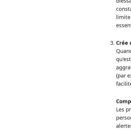
bless
consta
limit
essent
Crée 
Quand
qu'est
aggra
(par 
facili
Compr
Les p
perso
alerte