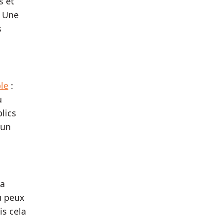
s et
. Une
s
le
:
u
lics
mun
la
u peux
is cela