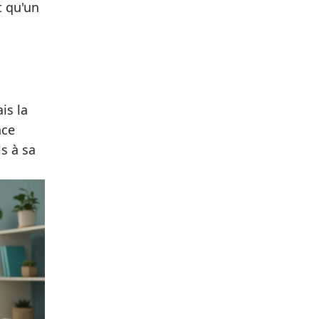
t qu'un
is la
nce
s à sa