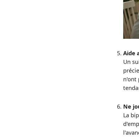
Aide 
Un sui
préci
n'ont 
tenda
Ne jo
La bip
d'emp
l'avan