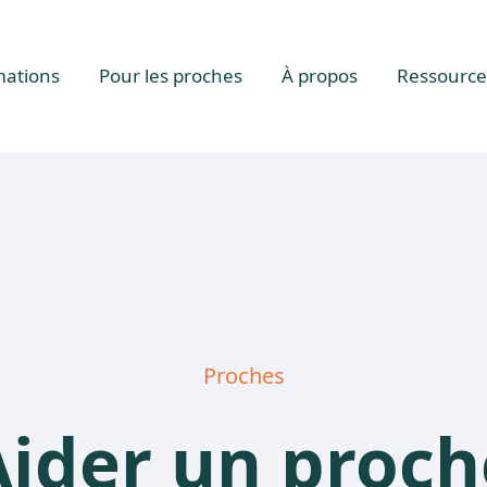
mations
Pour les proches
À propos
Ressource
Proches
Aider un proch