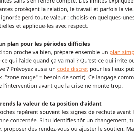
antes sans s'en rendre compte. Des limites expliquée
ntes protègent la relation, le travail et parfois la vie
e ignorée perd toute valeur : choisis‑en quelques‑une
ielles et applique‑les avec respect.
un plan pour les périodes difficiles
 ton proche va bien, prépare ensemble un
plan simp
‑ce qui l'aide quand ça va mal ? Qu'est‑ce qui irrite o
ve ? Prévoyez aussi un
code discret
pour les lieux pub
ex. "zone rouge" = besoin de sortir). Ce langage com
te l'intervention avant que la crise ne monte trop.
ends la valeur de ta position d'aidant
roches repèrent souvent les signes de rechute avant 
nne concernée. Si tu identifies tôt un changement, t
r, proposer des rendez‑vous ou ajuster le soutien. Ma