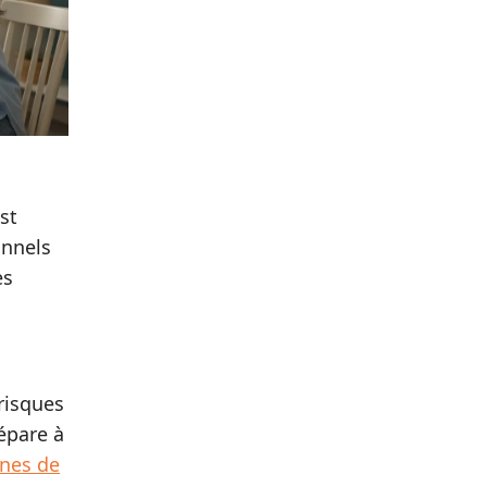
st
onnels
es
risques
épare à
gnes de