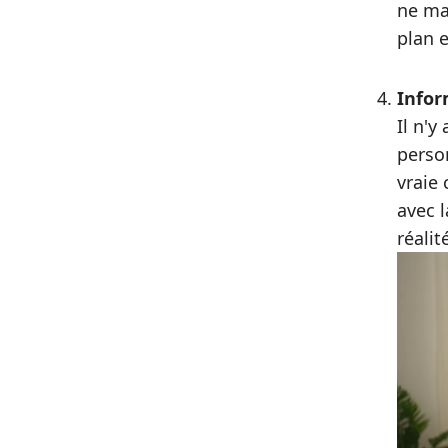
ne ma
plan e
Infor
Il n'y
person
vraie
avec 
réalit