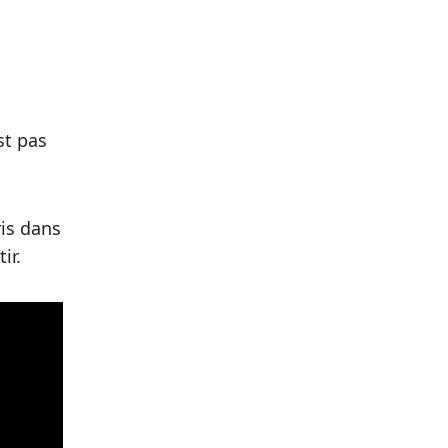
st pas
is dans
ir.