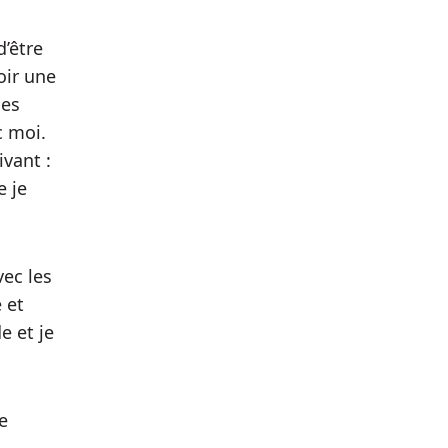
d’être
oir une
les
c moi.
ivant :
e je
vec les
 et
e et je
e