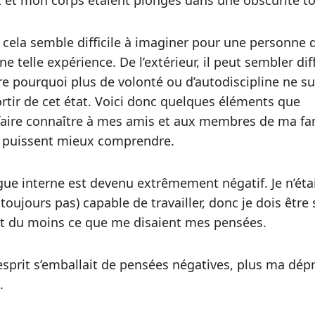
 et mon corps étaient plongés dans une obscurité to
e cela semble difficile à imaginer pour une personne q
e telle expérience. De l’extérieur, il peut sembler diff
 pourquoi plus de volonté ou d’autodiscipline ne su
ortir de cet état. Voici donc quelques éléments que
 faire connaître à mes amis et aux membres de ma fa
s puissent mieux comprendre.
ue interne est devenu extrêmement négatif. Je n’éta
 toujours pas) capable de travailler, donc je dois être
est du moins ce que me disaient mes pensées.
sprit s’emballait de pensées négatives, plus ma dép
.