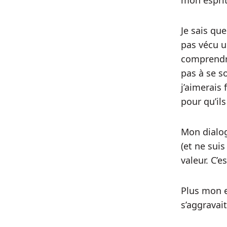
mon esprit
Je sais qu
pas vécu un
comprendre
pas à se s
j’aimerais
pour qu’il
Mon dialog
(et ne suis
valeur. C’
Plus mon e
s’aggravait