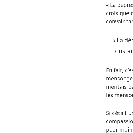
« La dépres
crois que 
convaincan
« La dé
consta
En fait, c
mensonges.
méritais p
les menson
Si c’était 
compassion
pour moi