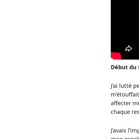
Début du 
J’ai lutté
m’étouffait
affecter m
chaque res
J’avais l’i