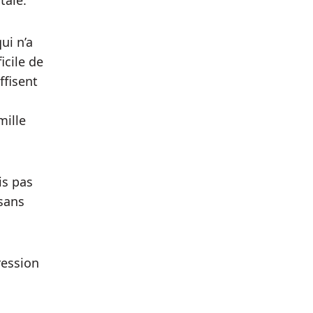
tale.
ui n’a
icile de
ffisent
mille
is pas
 sans
ression