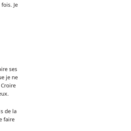
fois. Je
oire ses
e je ne
 Croire
eux.
is de la
 faire