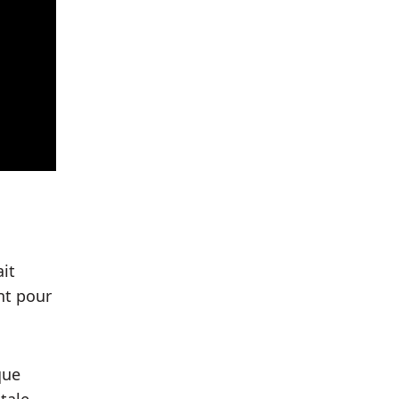
ait
nt pour
que